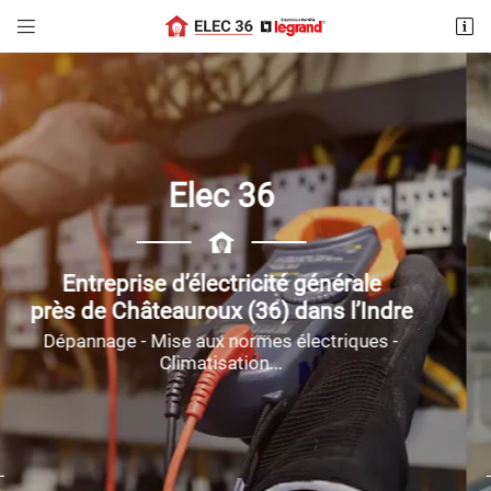


3 allée des vignes
36230 Buxières d'aillac
06 70 34 91 63
Assurez le contrôle et la
gestion
de vos installations électriques
Spécialiste en domotique
Adresse email de réception

dans l’Indre (36), à Buxières d'aillac
Portails électriques - Vidéophones - Lumières
Recopier le code ci-contre
connectées...

Rafraîchir le captcha
