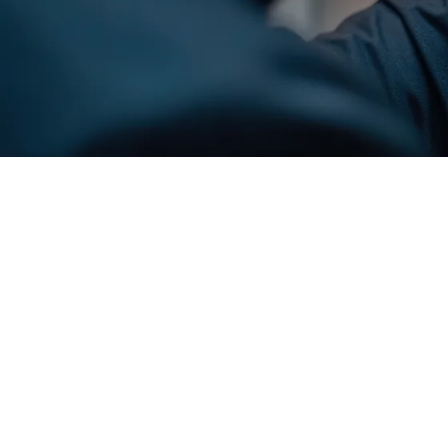
Recopier le code ci-contre

Rafraîchir le captcha

En cochant cette case, vous consentez à recevoir nos propositions commer
l'adresse email indiqué ci-dessus. Vous pouvez vous désinscrire à tout mo
utilisant
le formulaire de désinscription
.
Inscription