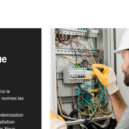
ue
ns le
x normes les
odernisation
allation
ur. Nous