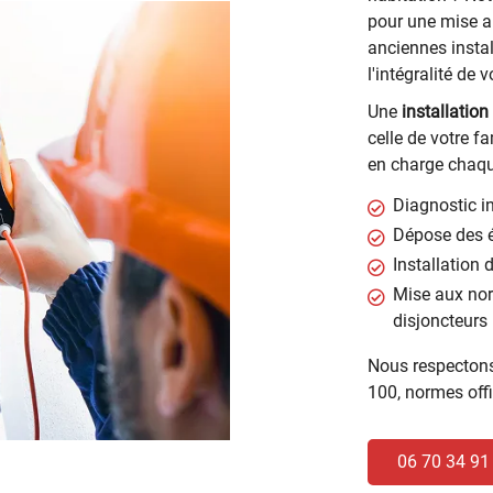
pour une mise a
anciennes instal
l'intégralité de
Une
installation
celle de votre fa
en charge chaque
Diagnostic in
Dépose des 
Installation 
Mise aux norm
disjoncteurs
Nous respectons
100, normes offic
06 70 34 91