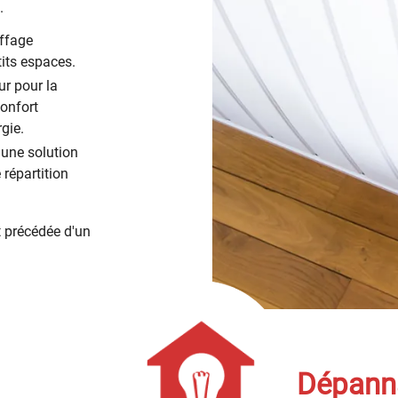
.
uffage
tits espaces.
ur pour la
confort
gie.
 une solution
épartition
précédée d'un
Dépann