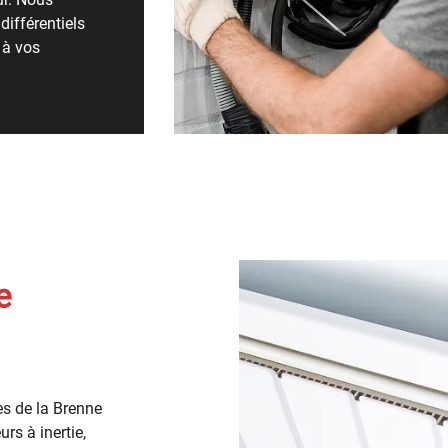
ifférentiels
 à vos
e
ès de la Brenne
rs à inertie,